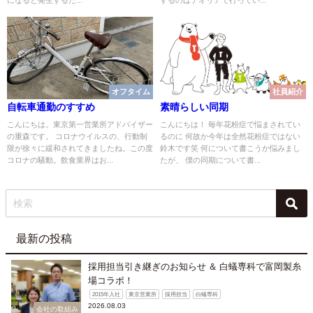
になると発生するた...
するのはテオリアで行ってい...
オフタイム
社員紹介
自転車通勤のすすめ
素晴らしい同期
こんにちは。東京第一営業所アドバイザー
こんにちは！ 毎年花粉症で悩まされてい
の重森です。 コロナウイルスの、行動制
るのに 何故か今年は全然花粉症ではない
限が徐々に緩和されてきましたね。この度
鈴木です笑 何について書こうか悩みまし
コロナの騒動。飲食業界はお...
たが、 僕の同期について書...
最新の投稿
採用担当引き継ぎのお知らせ ＆ 白蟻専科で富岡製糸
場コラボ！
2015年入社
東京営業所
採用担当
白蟻専科
2026.08.03
会社の取組み