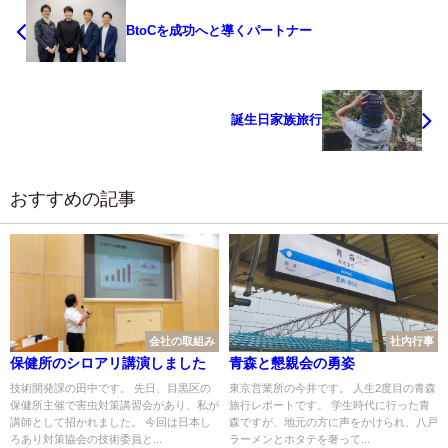
BtoCを成功へと導くパートナー
誕生日家族旅行
おすすめの記事
会社の取組み
社内行事
保健所のシロアリ講演しました
青森と懇親会の勇姿
技術開発課の田中です。 先日、目黒区の
東京営業所の今井です。 人生2度目の青森
保健所主催で害虫対策講習会があり、私が
旅行レポートです。 学生時代に行った青
講師として招かれました。 今回は日本し
森ですが、地元の方に声をかけられ、八戸
ろあり対策協会の技術委員と...
ラーメンとホタテを奢って...