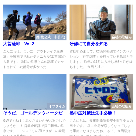
部活(公式・非公式)
会社の取組み
大菩薩峠 Vol.2
研修にて自分を知る
こんにちは。ついに「アウトレイジ最終
皆様初めまして、技術開発課でインスペク
章」を映画で見れたテクニカル(工事課)の
ション（住宅調査）を行っている鳥居と申
古谷です。 前回の常泉さんの記事でカッ
します。 昨年の11月に入社し早5ヶ月が経
トされていた部分が多かった...
ちました。 今回入社に...
オフタイム
会社の取組み
そうだ、ゴールデンウィークだ
熱中症対策は先手必勝！
GWですね！！みなさまいかがお過ごしで
こんにちは、技術開発課兼安全衛生委員の
しょうか！！ 営業企画課で採用担当の常
田中です。 常に冷房が恋しくなってしま
泉です。 シロアリの羽アリがこの時期
う季節になりましたね。 さて、今回紹介