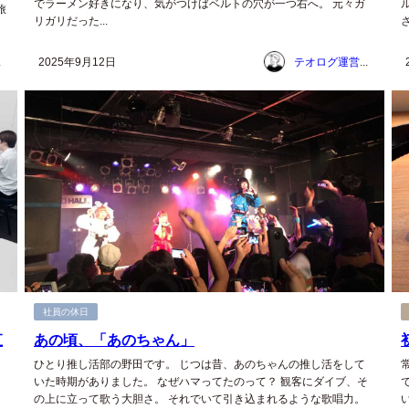
でラーメン好きになり、気がつけばベルトの穴が一つ右へ。 元々ガ
旅
リガリだった...
ム
2025年9月12日
テオログ運営チーム
社員の休日
直
あの頃、「あのちゃん」
ひとり推し活部の野田です。 じつは昔、あのちゃんの推し活をして
いた時期がありました。 なぜハマってたのって？ 観客にダイブ、そ
こ
の上に立って歌う大胆さ。 それでいて引き込まれるような歌唱力。