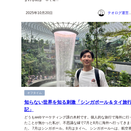
2025年10月20日
テオログ運営チー
オフタイム
知らない世界を知る刺激「シンガポール＆タイ旅
記」
どうもwebマーケティング課の木村です。個人的な旅行で海外に行
たことが無かった私が、不思議な縁で7月と8月に海外へ行ってきま
た。 7月はシンガポール。8月はタイへ。 シンガポールへは、航空