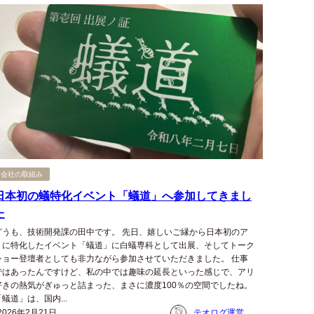
会社の取組み
日本初の蟻特化イベント「蟻道」へ参加してきまし
た
どうも、技術開発課の田中です。 先日、嬉しいご縁から日本初のア
リに特化したイベント「蟻道」に白蟻専科として出展、そしてトーク
ショー登壇者としても非力ながら参加させていただきました。 仕事
ではあったんですけど、私の中では趣味の延長といった感じで、アリ
好きの熱気がぎゅっと詰まった、まさに濃度100％の空間でしたね。
「蟻道」は、国内...
2026年2月21日
テオログ運営チーム