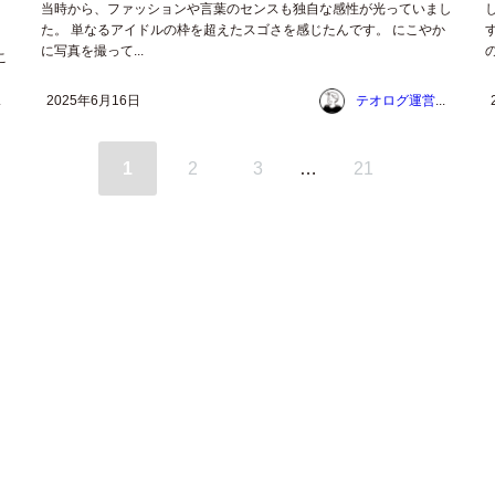
当時から、ファッションや言葉のセンスも独自な感性が光っていまし
た。 単なるアイドルの枠を超えたスゴさを感じたんです。 にこやか
に写真を撮って...
の
こ
ム
2025年6月16日
テオログ運営チーム
1
2
3
…
21