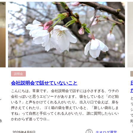
説明会
会社説明会で話せていないこと
こんにちは。常泉です。 会社説明会で話すには小さすぎる、ウチの
会社っぽいと思うエピソードがあります。 咳をしていると「のど飴
ん
いる？」と声をかけてくれる人がいたり。 出入り口で会えば、扉を
押さえてくれたり。 ゴミ箱の袋を替えていると、「新しい袋出しま
すね」って自然と手伝ってくれる人がいたり。 誰に質問したらいい
かわからず迷ってウロ...
糸
ム
2026年4月6日
テオログ運営チーム