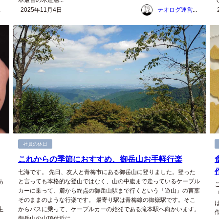
本最古の木造湯...
ム
2025年11月4日
テオログ運営チーム
社員の休日
これからの季節におすすめ、御岳山お手軽行楽
、
七海です。 先日、友人と青梅市にある御岳山に登りました。登った
あ
と言っても本格的な登山ではなく、山の中腹まで走っているケーブル
カーに乗って、麓から終点の御岳山駅まで行くという「遊山」の言葉
そのままのような行楽です。 最寄り駅は青梅線の御嶽駅です。そこ
生
からバスに乗って、ケーブルカーの始発である滝本駅へ向かいます。
御岳山の山頂付近に...