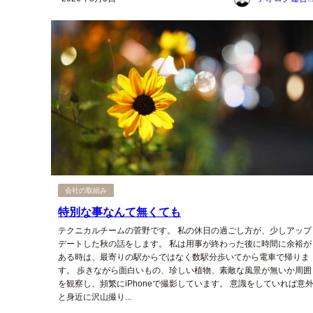
会社の取組み
特別な事なんて無くても
テクニカルチームの菅野です。 私の休日の過ごし方が、少しアップ
デートした秋の話をします。 私は用事が終わった後に時間に余裕が
ある時は、最寄りの駅からではなく数駅分歩いてから電車で帰りま
す。 歩きながら面白いもの、珍しい植物、素敵な風景が無いか周囲
を観察し、頻繁にiPhoneで撮影しています。 意識をしていれば意
と身近に沢山撮り...