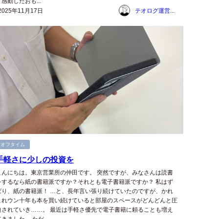
と感動したおも...
2025年11月17日
テオログ運営チーム
オフタイム
手軽さに少しの投資を
こんにちは。東京営業所の仲田です。 突然ですが、みなさんは読書
をするなら紙の書籍派ですか？それとも電子書籍派ですか？ 私はず
ばり、紙の書籍派！ …と、長年言い張り続けていたのですが、かれ
これウン十年も本を買い続けていると部屋のスペースがどんどんと圧
迫されていき……。 最近は手軽さ優先で電子書籍に頼ることも増え