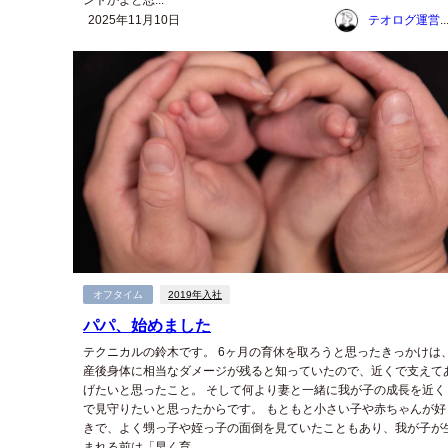
ントかよと思...
2025年11月10日
テオログ運営チー
オフタイム
2019年入社
パパ、始めました
テクニカルの鈴木です。 6ヶ月の育休を取ろうと思ったきっかけは
産後身体に相当なダメージが残ると知っていたので、近くで支えて
げたいと思ったこと。 そして何より妻と一緒に我が子の成長を近く
で見守りたいと思ったからです。 もともと小さい子や赤ちゃんが好
きで、よく甥っ子や姪っ子の面倒を見ていたこともあり、我が子が
まれる前は「早く育...