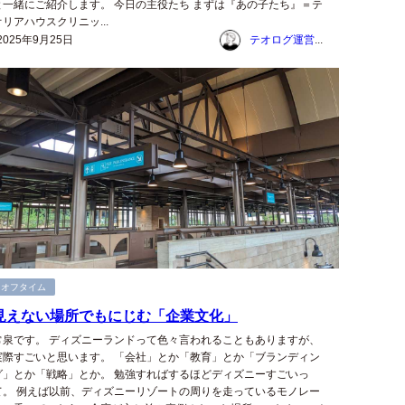
と一緒にご紹介します。 今日の主役たち まずは『あの子たち』＝テ
オリアハウスクリニッ...
2025年9月25日
テオログ運営チーム
オフタイム
見えない場所でもにじむ「企業文化」
常泉です。 ディズニーランドって色々言われることもありますが、
実際すごいと思います。 「会社」とか「教育」とか「ブランディン
グ」とか「戦略」とか。 勉強すればするほどディズニーすごいっ
て。 例えば以前、ディズニーリゾートの周りを走っているモノレー