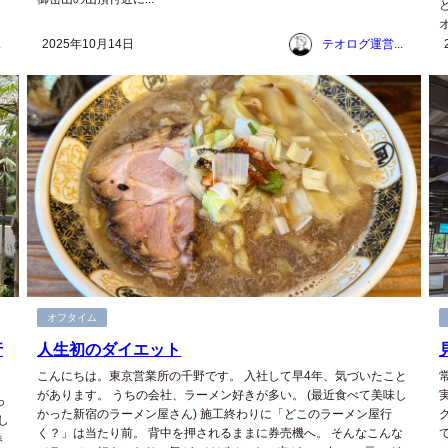
ム
2025年10月14日
テオログ運営チーム
オフタイム
行
人生初のダイエット
こんにちは。東京営業所の千野です。 入社して早4年、気づいたこと
があります。 うちの会社、ラーメン好きが多い。 (最近食べて美味し
っ
かった新宿のラーメン屋さん) 施工終わりに「どこのラーメン屋行
し
く？」は当たり前。 背中を押されるままに券売機へ。 そんなこんな
券