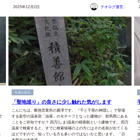
ム
2025年12月2日
テオログ運営チーム
社員の休日
「聖地巡り」の良さに少し触れた気がします
こんにちは、断熱営業所の廣澤です。 『千と千尋の神隠し』で登場
で
する架空の温泉宿「油屋」のモチーフとなった建物が、群馬県にある
ことをご存知ですか？ 四万(しま)温泉の積善館という建物です。 四万
温泉で検索すると、すでに検索候補の上の方にはその名前が出てくる
ホ
ほどですので、知っている方も多いのではないかと思います。 「日