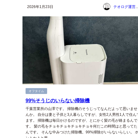
2026年1月23日
テオログ運営チー
オフタイム
99%そうじのいらない掃除機
千葉営業所の山澤です。 掃除機のそうじってなんだよって思いませ
んか。 自分は妻と子供と3人暮らしですが、女性2人男性1人で住ん
ます。 掃除機は毎日かけるのですが、とにかく髪の毛が絡まるんで
す。 髪の毛をチョキチョキチョキチョキ何だこの時間はと思ってた
んです。 そんな中みつけた掃除機。99%掃除がいらないらしい。 