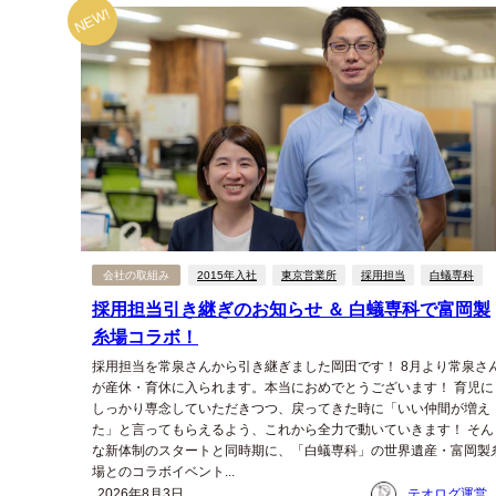
NEW!
会社の取組み
2015年入社
東京営業所
採用担当
白蟻専科
採用担当引き継ぎのお知らせ ＆ 白蟻専科で富岡製
糸場コラボ！
採用担当を常泉さんから引き継ぎました岡田です！ 8月より常泉さ
が産休・育休に入られます。本当におめでとうございます！ 育児に
しっかり専念していただきつつ、戻ってきた時に「いい仲間が増え
た」と言ってもらえるよう、これから全力で動いていきます！ そん
な新体制のスタートと同時期に、「白蟻専科」の世界遺産・富岡製
場とのコラボイベント...
2026年8月3日
テオログ運営チー