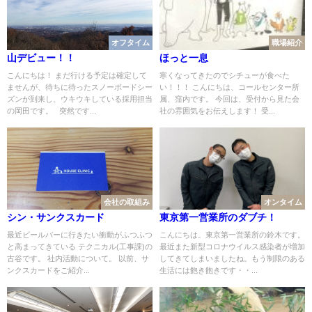
オフタイム
職場紹介
山デビュー！！
ほっと一息
こんにちは！ まだ行ける予定は確定して
寒くなってきたのでシチューが食べた
ませんが、待ちに待ったスノーボードシー
い！！！ こんにちは、コールセンター所
ズンが到来し、ウキウキしている採用担当
属、窪内です。 今回は、受付から見た会
の岡田です。 突然です...
社の雰囲気をお伝えします！ 受...
会社の取組み
オンタイム
シン・サンクスカード
東京第一営業所のダブチ！
最近ビールバーに行きたい衝動がふつふつ
こんにちは。東京第一営業所の鈴木です。
と高まってきている テクニカル(工事課)の
最近また新型コロナウイルス感染者が増加
古谷です。 社内活動について。 以前、サ
してきてしまいましたね。もう制限のある
ンクスカードをご紹介...
生活には飽き飽きです・・...