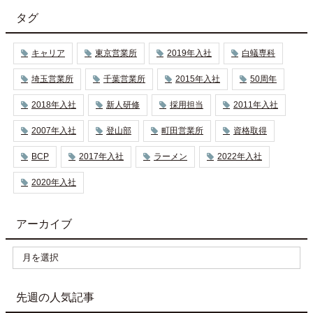
タグ
キャリア
東京営業所
2019年入社
白蟻専科
埼玉営業所
千葉営業所
2015年入社
50周年
2018年入社
新人研修
採用担当
2011年入社
2007年入社
登山部
町田営業所
資格取得
BCP
2017年入社
ラーメン
2022年入社
2020年入社
アーカイブ
先週の人気記事