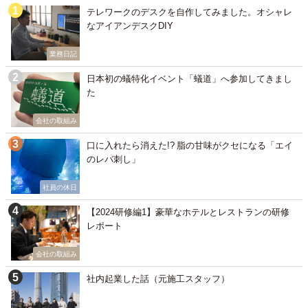
テレワークのデスクを自作してみました。オシャレ
なアイアンデスクDIY
業務日記
日本初の蟻特化イベント「蟻道」へ参加してきまし
た
会社の取組み
口に入れたら消えた!? 脂の甘味がクセになる「エイ
のレバ刺し」
社員の休日
【2024研修編1】豪華なホテルとレストランの研修
レポート
会社の取組み
社内起業した話（元施工スタッフ）