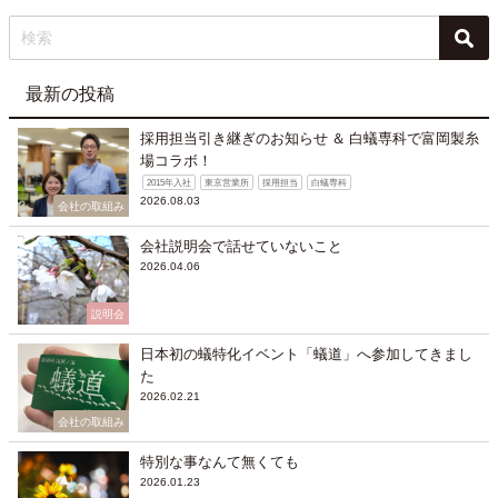
最新の投稿
採用担当引き継ぎのお知らせ ＆ 白蟻専科で富岡製糸
場コラボ！
2015年入社
東京営業所
採用担当
白蟻専科
2026.08.03
会社の取組み
会社説明会で話せていないこと
2026.04.06
説明会
日本初の蟻特化イベント「蟻道」へ参加してきまし
た
2026.02.21
会社の取組み
特別な事なんて無くても
2026.01.23