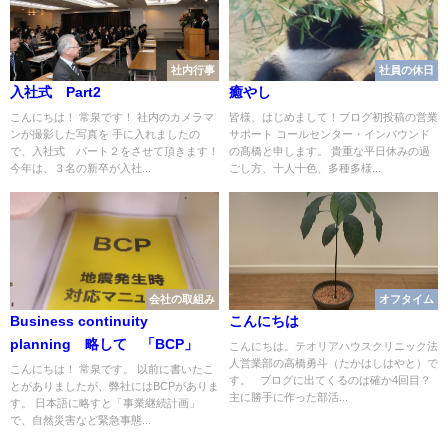
社内行事
社員の休日
入社式 Part2
癒やし
こんにちは！ 常泉です！ 社内のカメラマ
皆様、はじめまして！ブログ初投稿の営業
ンが撮影した写真を 手に入れましたの
サポート コールセンター・インバウンド
で、入社式 パート２をさせて頂きます！
の髙橋と申します。 貴重な平日休みの過
今年は、３名の新卒が入社...
ごし方、十人十色、多種多様...
会社の取組み
オフタイム
Business continuity
こんにちは
planning 略して 「BCP」
こんにちは。テオリアハウスクリニック法
人営業部の高橋勇斗（たかはしはやと）で
こんにちは！ 常泉です。 以前に書いたこ
す。 ブログに出てくるのは確か4回目？
とがありましたが、弊社にはBCPがありま
主に勝手に作った部活...
す。 日本語に略すと「事業継続計画」
で、自然災害など緊急事態...