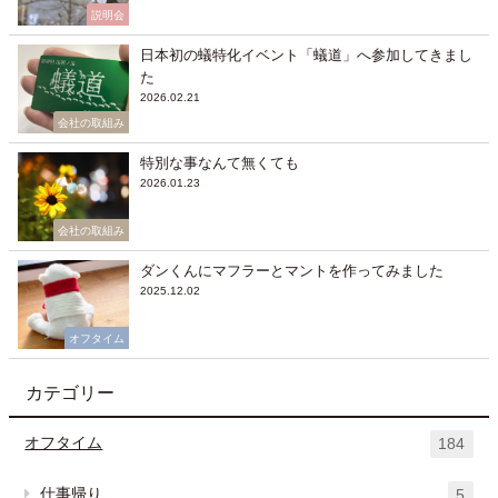
説明会
日本初の蟻特化イベント「蟻道」へ参加してきまし
た
2026.02.21
会社の取組み
特別な事なんて無くても
2026.01.23
会社の取組み
ダンくんにマフラーとマントを作ってみました
2025.12.02
オフタイム
カテゴリー
オフタイム
184
仕事帰り
5