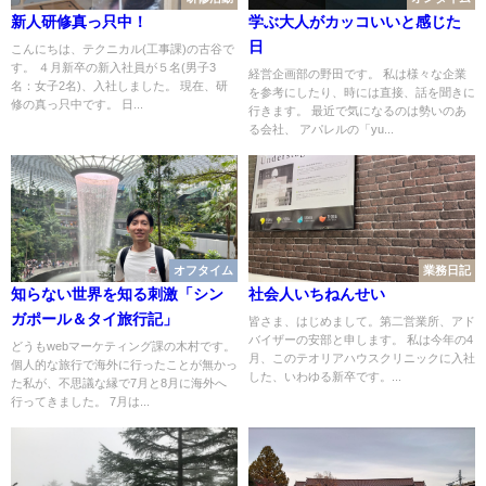
新人研修真っ只中！
学ぶ大人がカッコいいと感じた
日
こんにちは、テクニカル(工事課)の古谷で
す。 ４月新卒の新入社員が５名(男子3
経営企画部の野田です。 私は様々な企業
名：女子2名)、入社しました。 現在、研
を参考にしたり、時には直接、話を聞きに
修の真っ只中です。 日...
行きます。 最近で気になるのは勢いのあ
る会社、 アパレルの「yu...
オフタイム
業務日記
知らない世界を知る刺激「シン
社会人いちねんせい
ガポール＆タイ旅行記」
皆さま、はじめまして。第二営業所、アド
バイザーの安部と申します。 私は今年の4
どうもwebマーケティング課の木村です。
月、このテオリアハウスクリニックに入社
個人的な旅行で海外に行ったことが無かっ
した、いわゆる新卒です。...
た私が、不思議な縁で7月と8月に海外へ
行ってきました。 7月は...