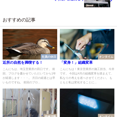
おすすめの記事
社員の休日
オンタイム
近所の自然を満喫する！
「変身！」組織変革
こんにちは、埼玉営業所の田口です。 前
こんにちは！東京営業所の施工担当、今井
回、ブログを書かせていただいてから1年
です。 今回は4月の組織変革を踏まえて、
が経過します・・・。 月日の経過とは早
私なりの考えを述べさせてください。 も
いものですね。 前回のブロ...
ともと私は変化することに...
研修活動
オンタイム