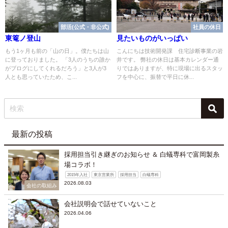
部活(公式・非公式)
社員の休日
東篭ノ登山
見たいものがいっぱい
もう1ヶ月も前の「山の日」。僕たちは山
こんにちは技術開発課 住宅診断事業の岩
に登っておりました。 「3人のうちの誰か
井です。 弊社の休日は基本カレンダー通
がブログにしてくれるだろう」と3人が3
りではありますが、特に現場に出るスタッ
人とも思っていたため、こ...
フを中心に、振替で平日に休...
最新の投稿
採用担当引き継ぎのお知らせ ＆ 白蟻専科で富岡製糸
場コラボ！
2015年入社
東京営業所
採用担当
白蟻専科
2026.08.03
会社の取組み
会社説明会で話せていないこと
2026.04.06