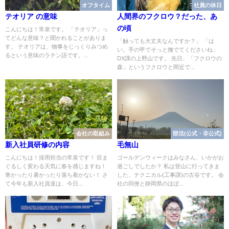
オフタイム
社員の休日
テオリア の意味
人間界のフクロウ？だった、あ
の頃
こんにちは！常泉です。 「テオリア」っ
てどんな意味？と聞かれることがありま
「触っても大丈夫なんですか？」 「は
す。 テオリアは、物事をじっくりみつめ
い。手の甲でそっと撫でてくださいね」
るという意味のラテン語です。...
DX課の上野山です。 先日、「フクロウの
森」というフクロウと間近で...
会社の取組み
部活(公式・非公式)
新入社員研修の内容
毛無山
こんにちは！採用担当の常泉です！ 目ま
ゴールデンウィークはみなさん、いかがお
ぐるしく変わる天気に春を感じますね！
過ごしでしたか？ 私は登山に行ってきま
寒かったり暑かったり落ち着かない！ さ
した、テクニカル(工事課)の古谷です。 会
て今年も新入社員達は、今日...
社の同僚と静岡県のほぼ...