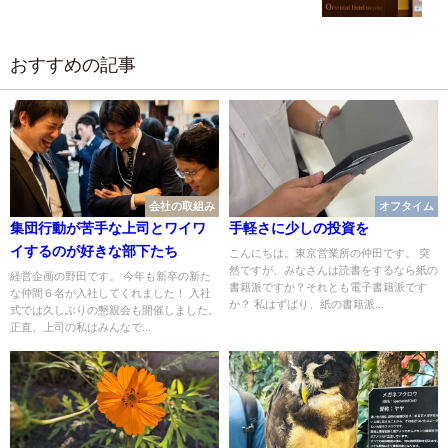
おすすめの記事
会社の取組み
オフタイム
集団行動が苦手な上司とワイワ
手軽さに少しの投資を
イするのが好きな部下たち
こんにちは。東京営業所の仲田です。 突
然ですが、みなさんは読書をするなら紙の
経営企画の野田です。 今年も新卒の新た
書籍派ですか？それとも電子書籍派です
な仲間６名が入社してくれました！ 入社
か？ 私はずばり、紙の書籍派...
式では久しぶりの懇親会も開催しました。
正直、上司の私はみんなで...