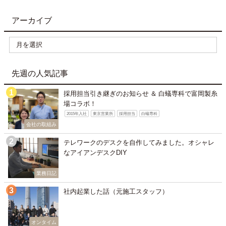
アーカイブ
先週の人気記事
採用担当引き継ぎのお知らせ ＆ 白蟻専科で富岡製糸
場コラボ！
2015年入社
東京営業所
採用担当
白蟻専科
会社の取組み
テレワークのデスクを自作してみました。オシャレ
なアイアンデスクDIY
業務日記
社内起業した話（元施工スタッフ）
オンタイム