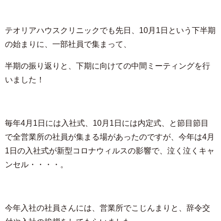
テオリアハウスクリニックでも先日、
10
月
1
日という下半期
の始まりに、一部社員で集まって、
半期の振り返りと、下期に向けての中間ミーティングを行
いました！
毎年
4
月
1
日には入社式、
10
月
1
日には内定式、と節目節目
で全営業所の社員が集まる場があったのですが、今年は
4
月
1
日の入社式が新型コロナウィルスの影響で、泣く泣くキャ
ンセル・・・・。
今年入社の社員さんには、営業所でこじんまりと、辞令交