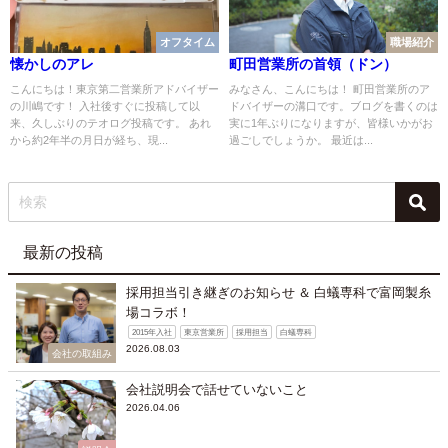
オフタイム
職場紹介
懐かしのアレ
町田営業所の首領（ドン）
こんにちは！東京第二営業所アドバイザー
みなさん、こんにちは！ 町田営業所のア
の川嶋です！ 入社後すぐに投稿して以
ドバイザーの溝口です。ブログを書くのは
来、久しぶりのテオログ投稿です。 あれ
実に1年ぶりになりますが、皆様いかがお
から約2年半の月日が経ち、現...
過ごしでしょうか。 最近は...
最新の投稿
採用担当引き継ぎのお知らせ ＆ 白蟻専科で富岡製糸
場コラボ！
2015年入社
東京営業所
採用担当
白蟻専科
2026.08.03
会社の取組み
会社説明会で話せていないこと
2026.04.06