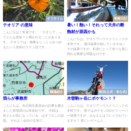
オフタイム
業務日記
テオリア の意味
暑い！熱い！それって天井の断
熱材が原因かも
こんにちは！常泉です。 「テオリア」っ
てどんな意味？と聞かれることがありま
こんにちは。テオリアハウスクリニックの
す。 テオリアは、物事をじっくりみつめ
木村です。 連日猛暑が続いていますね！
るという意味のラテン語です。...
その猛暑ですが、私達にとって色々な面に
関わる重要な問題なのです...
職場紹介
部活(公式・非公式)
我らが事務所
木曽駒ヶ岳にポケモン！？
こんにちは。先日衛生委員会の記事を書き
こんにちは。テオリアハウスクリニックの
ました管理課の山本友紀です。 今回は、
木村です。 巷ではポケモンGOがフィーバ
皆さんが気になっている、はず？のこの話
ー状態ですが、みなさんはプレイされてい
題。 それは！会社の立地で...
ますか？ 新しいゲームと...