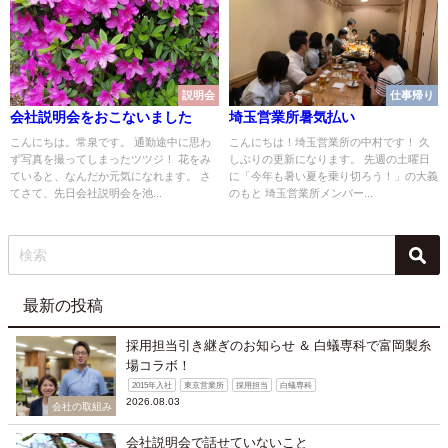
説明会
仕事帰り
会社説明会をおこないました
埼玉営業所暑気払い
こんにちは。常泉です。 通勤途中に思わ
こんにちは！埼玉営業所の中村です！ 久
ず写真を撮ってしまったツツジ！ 花をみ
しぶりの更新になります。 先週の土曜日
ていると、なんだか元気になれます。 さ
に「今年も暑い夏を乗り切ろう！」の大義
てさて、先日会社説明会を池...
のもと 埼玉営業所メンバー...
最新の投稿
採用担当引き継ぎのお知らせ ＆ 白蟻専科で富岡製糸
場コラボ！
2015年入社
東京営業所
採用担当
白蟻専科
2026.08.03
会社の取組み
会社説明会で話せていないこと