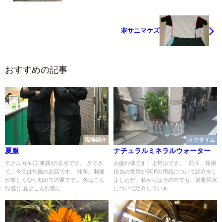
寒サニマケズ
おすすめの記事
職場紹介
オフタイム
夏服
ナチュラルミネラルウォーター
テクニカル(工事課)の古谷です。 さてさ
お疲れ様です！上野山です。 前回、採用
て、今回は制服のお話です。 昨年、制服
担当の常泉がBCPの用品について紹介をし
が新しくなり初めての夏です。 冬はこん
ましたが、私からはその中でも、備蓄用水
な感じ 夏はこんな感じ ...
について紹介していき...