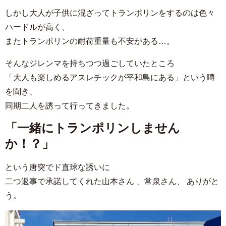
しかし大人が子供に混ざってトランポリンをするのは色々
ハードルが高く、
またトランポリンの耐荷重量も不安がある…。
そんなジレンマを持ちつつ過ごしていたところ
「大人も楽しめるアスレチックが平和島にある」という噂
を聞き、
同期二人を誘って行ってきました。
「一緒にトランポリンしません
か！？」
という唐突でド直球な誘いに
二つ返事で承諾してくれた山本さん 、常泉さん、 ありがと
う。