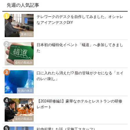
先週の人気記事
テレワークのデスクを自作してみました。オシャレ
なアイアンデスクDIY
業務日記
日本初の蟻特化イベント「蟻道」へ参加してきまし
た
会社の取組み
口に入れたら消えた!? 脂の甘味がクセになる「エイ
のレバ刺し」
社員の休日
【2024研修編1】豪華なホテルとレストランの研修
レポート
会社の取組み
社内起業した話（元施工スタッフ）