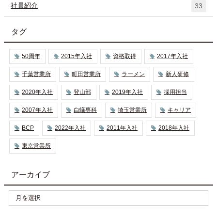
社員紹介
33
タグ
50周年
2015年入社
資格取得
2017年入社
千葉営業所
町田営業所
ラーメン
新人研修
2020年入社
登山部
2019年入社
採用担当
2007年入社
白蟻専科
埼玉営業所
キャリア
BCP
2022年入社
2011年入社
2018年入社
東京営業所
アーカイブ