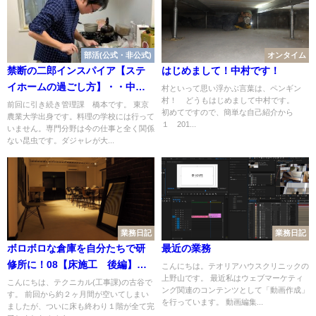
部活(公式・非公式)
オンタイム
禁断の二郎インスパイア【ステ
はじめまして！中村です！
イホームの過ごし方】・・中
村といって思い浮かぶ言葉は、ペンギン
村！ どうもはじめまして中村です。
編・・
前回に引き続き管理課 橋本です。 東京
初めてですので、簡単な自己紹介から
農業大学出身です。料理の学校には行って
１ 201...
いません。専門分野は今の仕事と全く関係
ない昆虫です。ダジャレが大...
業務日記
業務日記
ボロボロな倉庫を自分たちで研
最近の業務
修所に！08【床施工 後編】完
こんにちは。テオリアハウスクリニックの
上野山です。 最近私はウェブマーケティ
結
こんにちは、テクニカル(工事課)の古谷で
ング関連のコンテンツとして「動画作成」
す。 前回から約２ヶ月間が空いてしまい
を行っています。 動画編集...
ましたが、ついに床も終わり１階が全て完