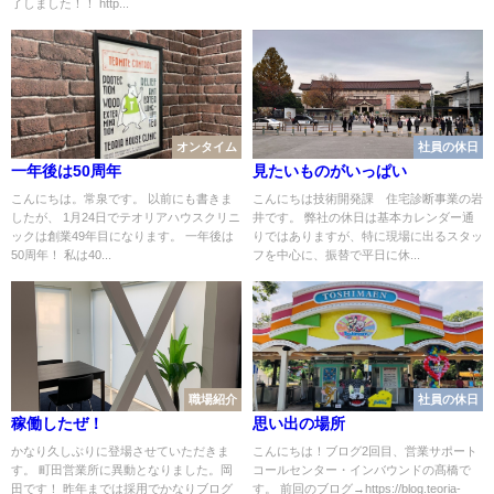
了しました！！ http...
オンタイム
社員の休日
一年後は50周年
見たいものがいっぱい
こんにちは。常泉です。 以前にも書きま
こんにちは技術開発課 住宅診断事業の岩
したが、 1月24日でテオリアハウスクリニ
井です。 弊社の休日は基本カレンダー通
ックは創業49年目になります。 一年後は
りではありますが、特に現場に出るスタッ
50周年！ 私は40...
フを中心に、振替で平日に休...
職場紹介
社員の休日
稼働したぜ！
思い出の場所
かなり久しぶりに登場させていただきま
こんにちは！ブログ2回目、営業サポート
す。 町田営業所に異動となりました。岡
コールセンター・インバウンドの髙橋で
田です！ 昨年までは採用でかなりブログ
す。 前回のブログ→https://blog.teoria-