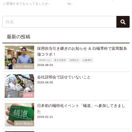
に登場させてもらってましたが...
ho...
最新の投稿
採用担当引き継ぎのお知らせ ＆ 白蟻専科で富岡製糸
場コラボ！
2015年入社
東京営業所
採用担当
白蟻専科
2026.08.03
会社の取組み
会社説明会で話せていないこと
2026.04.06
説明会
日本初の蟻特化イベント「蟻道」へ参加してきまし
た
2026.02.21
会社の取組み