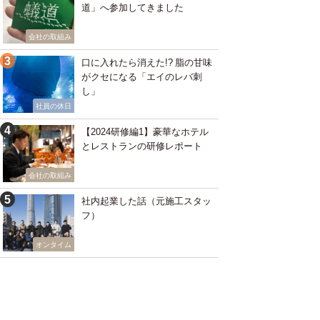
道」へ参加してきました
会社の取組み
口に入れたら消えた!? 脂の甘味
がクセになる「エイのレバ刺
し」
社員の休日
【2024研修編1】豪華なホテル
とレストランの研修レポート
会社の取組み
社内起業した話（元施工スタッ
フ）
オンタイム