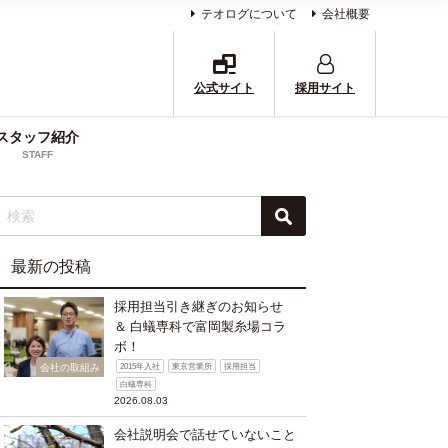
テオログについて
会社概要
公式サイト
採用サイト
スタッフ紹介
STAFF
最新の投稿
採用担当引き継ぎのお知らせ
＆ 白蟻専科で富岡製糸場コラ
ボ！
会社の取組み
2015年入社
東京営業所
採用担当
白蟻専科
2026.08.03
会社説明会で話せていないこと