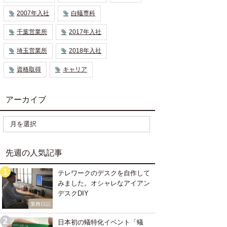
2007年入社
白蟻専科
千葉営業所
2017年入社
埼玉営業所
2018年入社
資格取得
キャリア
アーカイブ
先週の人気記事
テレワークのデスクを自作して
みました。オシャレなアイアン
デスクDIY
業務日記
日本初の蟻特化イベント「蟻