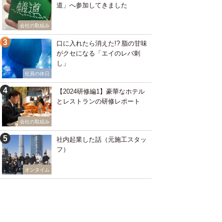
道」へ参加してきました
会社の取組み
口に入れたら消えた!? 脂の甘味
がクセになる「エイのレバ刺
し」
社員の休日
【2024研修編1】豪華なホテル
とレストランの研修レポート
会社の取組み
社内起業した話（元施工スタッ
フ）
オンタイム