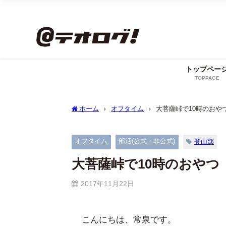
トップペー
TOPPAGE
ホーム
オフタイム
大菩薩峠で10時のおや
オフタイム
部活(公式・非公式)
登山部
大菩薩峠で10時のおやつ
2017年11月22日
こんにちは、常泉です。