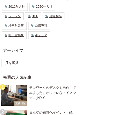
2011年入社
2020年入社
ラーメン
BCP
資格取得
埼玉営業所
白蟻専科
町田営業所
キャリア
アーカイブ
先週の人気記事
テレワークのデスクを自作して
みました。オシャレなアイアン
デスクDIY
業務日記
日本初の蟻特化イベント「蟻