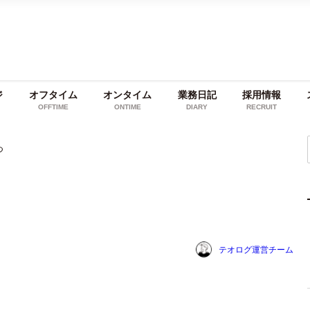
ジ
オフタイム
オンタイム
業務日記
採用情報
OFFTIME
ONTIME
DIARY
RECRUIT
つ
テオログ運営チーム