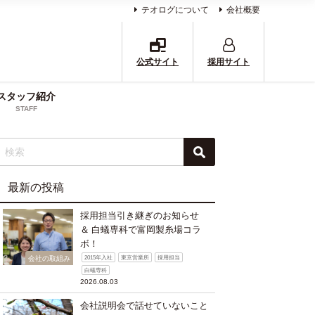
テオログについて
会社概要
公式サイト
採用サイト
スタッフ紹介
STAFF
最新の投稿
採用担当引き継ぎのお知らせ
＆ 白蟻専科で富岡製糸場コラ
ボ！
会社の取組み
2015年入社
東京営業所
採用担当
白蟻専科
2026.08.03
会社説明会で話せていないこと