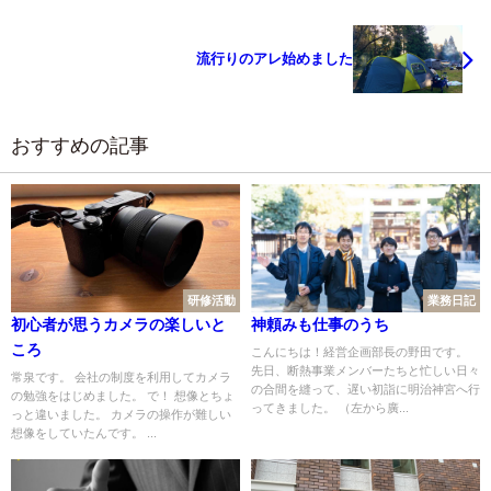
流行りのアレ始めました
おすすめの記事
研修活動
業務日記
初心者が思うカメラの楽しいと
神頼みも仕事のうち
ころ
こんにちは！経営企画部長の野田です。
先日、断熱事業メンバーたちと忙しい日々
常泉です。 会社の制度を利用してカメラ
の合間を縫って、遅い初詣に明治神宮へ行
の勉強をはじめました。 で！ 想像とちょ
ってきました。 （左から廣...
っと違いました。 カメラの操作が難しい
想像をしていたんです。 ...