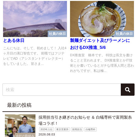
社員の休日
社員の休日
とある休日
製麺ダイエット及びラーメンに
おけるDX推進_5/6
こんにちは。そして、初めまして！ 入社4
ヶ月目の溝口智也です。 前職ではフジテ
DX推進室 橋本です。 特技は長文を書け
レビでAD（アシスタントディレクター）
ることと言われます。 DX推進室とかIT技
をしていました。 皆さま...
術とか書いているとガチな理系人間と思わ
れがちですが、私は極...
最新の投稿
採用担当引き継ぎのお知らせ ＆ 白蟻専科で富岡製糸
場コラボ！
2015年入社
東京営業所
採用担当
白蟻専科
2026.08.03
会社の取組み