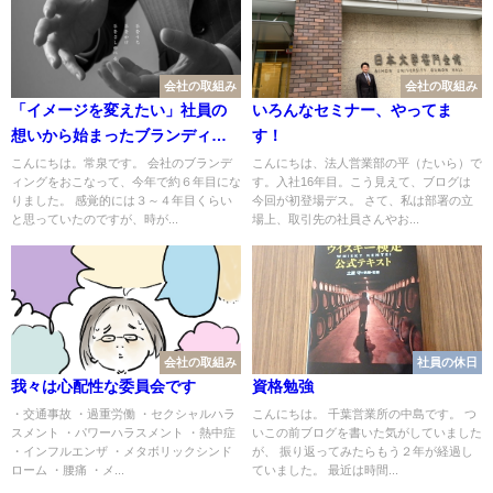
会社の取組み
会社の取組み
「イメージを変えたい」社員の
いろんなセミナー、やってま
想いから始まったブランディン
す！
グ
こんにちは。常泉です。 会社のブランデ
こんにちは、法人営業部の平（たいら）で
ィングをおこなって、今年で約６年目にな
す。入社16年目。こう見えて、ブログは
りました。 感覚的には３～４年目くらい
今回が初登場デス。 さて、私は部署の立
と思っていたのですが、時が...
場上、取引先の社員さんやお...
会社の取組み
社員の休日
我々は心配性な委員会です
資格勉強
・交通事故 ・過重労働 ・セクシャルハラ
こんにちは。 千葉営業所の中島です。 つ
スメント ・パワーハラスメント ・熱中症
いこの前ブログを書いた気がしていました
・インフルエンザ ・メタボリックシンド
が、 振り返ってみたらもう２年が経過し
ローム ・腰痛 ・メ...
ていました。 最近は時間...