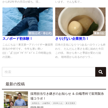
から約2年半の月日が経ち、現...
います。 そんな私で...
部活(公式・非公式)
業務日記
スノボード初体験！
さりげない企業努力！
こんにちは！東京第一アドバイザー兼採用
日本の文化になりつつあるハロウィンも終
担当の中村です。 今年も寒い寒い
わり、 だんだんと寒さを感じ始めた今日
((((；ﾟДﾟ))))ｶﾞｸｶﾞｸﾌﾞﾙﾌﾞﾙ この時期は虫
この頃。 秋から冬へと季節が変わり始
の活動...
め、 朝布団から出るのがツラ...
最新の投稿
採用担当引き継ぎのお知らせ ＆ 白蟻専科で富岡製糸
場コラボ！
採用担当
白蟻専科
2015年入社
東京営業所
2026.08.03