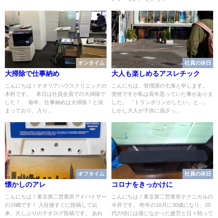
オンタイム
社員の休日
大掃除で仕事納め
大人も楽しめるアスレチック
こんにちは！テオリアハウスクリニックの
こんにちは、管理課の七海と申します。
木村です。 本日は社員全員での大掃除で
突然ですが私は長年思っていた事がありま
した！ 毎年、仕事納めは大掃除！と決
した。 「トランポリンがしたい」と…。
まっており、入り...
しかし大人が子供に混ざっ...
オフタイム
社員の休日
懐かしのアレ
コロナをきっかけに
こんにちは！東京第二営業所アドバイザー
こんにちは！東京第二営業所テクニカルの
の川嶋です！ 入社後すぐに投稿して以
今井です。 昨年の10月に30歳になり、20
来、久しぶりのテオログ投稿です。 あれ
代の頃には感じなかった疲労と日々戦って