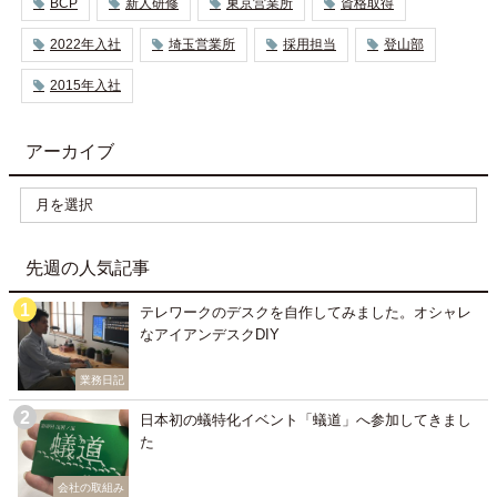
BCP
新人研修
東京営業所
資格取得
2022年入社
埼玉営業所
採用担当
登山部
2015年入社
アーカイブ
先週の人気記事
テレワークのデスクを自作してみました。オシャレ
なアイアンデスクDIY
業務日記
日本初の蟻特化イベント「蟻道」へ参加してきまし
た
会社の取組み