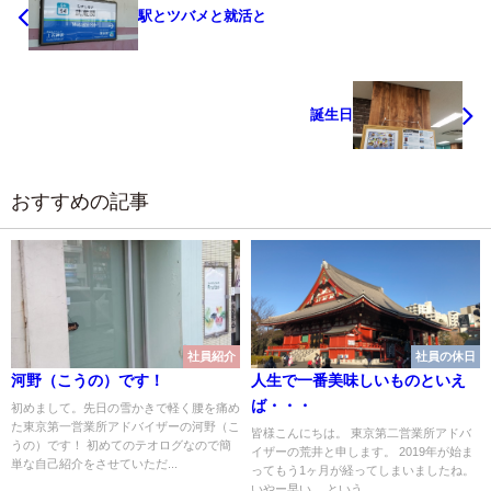
駅とツバメと就活と
誕生日
おすすめの記事
社員紹介
社員の休日
河野（こうの）です！
人生で一番美味しいものといえ
ば・・・
初めまして。先日の雪かきで軽く腰を痛め
た東京第一営業所アドバイザーの河野（こ
皆様こんにちは。 東京第二営業所アドバ
うの）です！ 初めてのテオログなので簡
イザーの荒井と申します。 2019年が始ま
単な自己紹介をさせていただ...
ってもう1ヶ月が経ってしまいましたね。
いやー早い。 という...