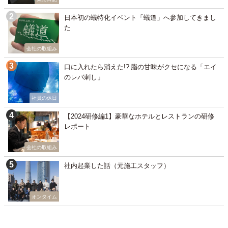
日本初の蟻特化イベント「蟻道」へ参加してきまし
た
会社の取組み
口に入れたら消えた!? 脂の甘味がクセになる「エイ
のレバ刺し」
社員の休日
【2024研修編1】豪華なホテルとレストランの研修
レポート
会社の取組み
社内起業した話（元施工スタッフ）
オンタイム