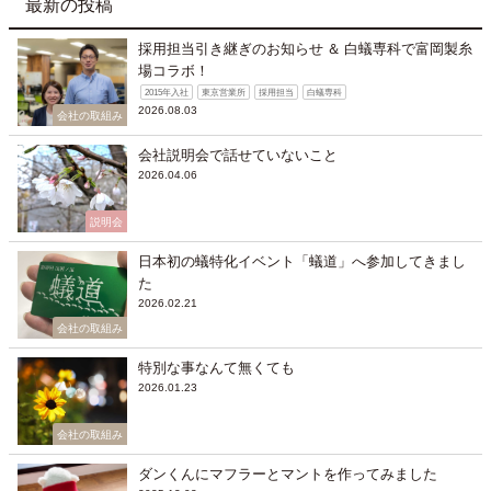
最新の投稿
採用担当引き継ぎのお知らせ ＆ 白蟻専科で富岡製糸
場コラボ！
2015年入社
東京営業所
採用担当
白蟻専科
2026.08.03
会社の取組み
会社説明会で話せていないこと
2026.04.06
説明会
日本初の蟻特化イベント「蟻道」へ参加してきまし
た
2026.02.21
会社の取組み
特別な事なんて無くても
2026.01.23
会社の取組み
ダンくんにマフラーとマントを作ってみました