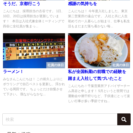
そうだ、京都行こう
感謝の気持ちを
こんにちは、採用担当の古谷です。 1日、
こんにちは！ 今年度入社しました、東京
10日、20日は採用担当が更新していま
第二営業所の遠山です。 入社と共に人生
す！ 本日は入社式兼全体ミーティングで
初めての一人暮らしが始まり、仕事も私生
四谷に全社員が集まっ...
活もまだまだ落ち着かない毎...
社員の休日
社員の休日
ラーメン！
私が全国転勤の前職での経験を
踏まえ入社して気づいたこと
みなさんこんにちは！ この前久しぶりに
ボウリングで自己ベストを更新し、浮かれ
こんにちわ！千葉営業所アドバイザーチー
ている岡田です。 ちょっとだけ自慢させ
ム髙谷と申します！ 5月というと世間では
て下さい。 我ながらなかな...
運動会や潮干狩りなど、子供達にとって楽
しい行事が多い季節ですね...