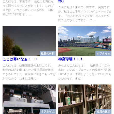
部」
こんにちは。常泉です！ 最近ふと気にな
って調べてみたことがあります。 このブ
こんにちは！東京の千野です。 突然です
ログは、いつから書いているのか。 初投
が、私はここ半年ボウリングにハマってま
稿は2016年7月1日。 ...
す。 「なんだボウリングか」なんて声が
聞こえてきそうですが… こ...
社員の休日
オフタイム
ここは寒いなぁ・・・
神宮球場！！！
こんにちは！技術開発課の上野山です。
みなさんこんにちは！ 結構前に「君の
昨年の12月14日はふたご座流星群が観測
名は」のDVD・ブルーレイの発売が7月26
できる日でした。普段家に引きこもってば
日に決まり、予約しようと思っていたにも
かりなので「たまには外に...
かかわらず、まだ...
オフタイム
社員の休日