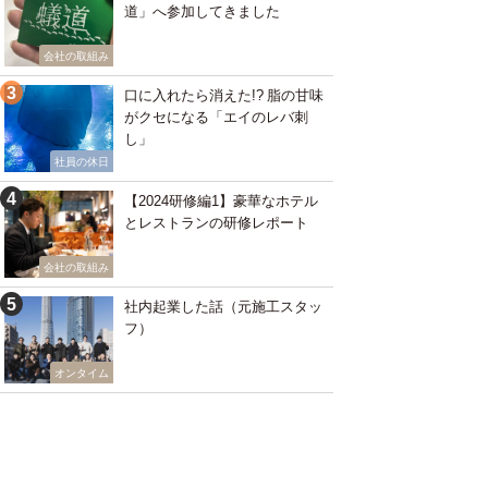
道」へ参加してきました
会社の取組み
口に入れたら消えた!? 脂の甘味
がクセになる「エイのレバ刺
し」
社員の休日
【2024研修編1】豪華なホテル
とレストランの研修レポート
会社の取組み
社内起業した話（元施工スタッ
フ）
オンタイム