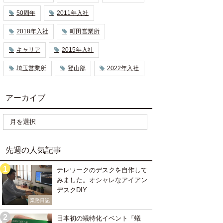
50周年
2011年入社
2018年入社
町田営業所
キャリア
2015年入社
埼玉営業所
登山部
2022年入社
アーカイブ
先週の人気記事
テレワークのデスクを自作して
みました。オシャレなアイアン
デスクDIY
業務日記
日本初の蟻特化イベント「蟻