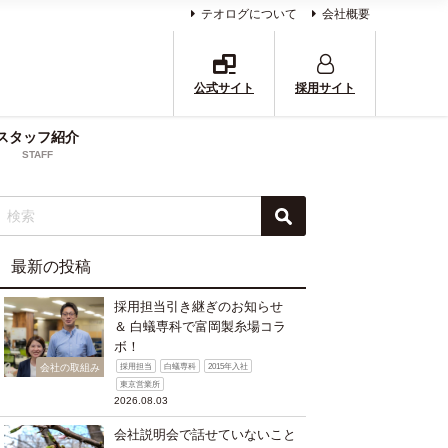
テオログについて
会社概要
公式サイト
採用サイト
スタッフ紹介
STAFF
最新の投稿
採用担当引き継ぎのお知らせ
＆ 白蟻専科で富岡製糸場コラ
ボ！
会社の取組み
採用担当
白蟻専科
2015年入社
東京営業所
2026.08.03
会社説明会で話せていないこと