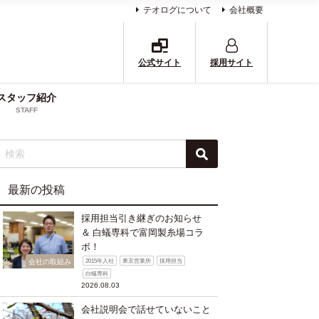
テオログについて
会社概要
公式サイト
採用サイト
スタッフ紹介
STAFF
最新の投稿
採用担当引き継ぎのお知らせ
＆ 白蟻専科で富岡製糸場コラ
ボ！
会社の取組み
2015年入社
東京営業所
採用担当
白蟻専科
2026.08.03
会社説明会で話せていないこと