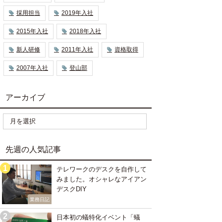
採用担当
2019年入社
2015年入社
2018年入社
新人研修
2011年入社
資格取得
2007年入社
登山部
アーカイブ
先週の人気記事
テレワークのデスクを自作して
みました。オシャレなアイアン
デスクDIY
業務日記
日本初の蟻特化イベント「蟻