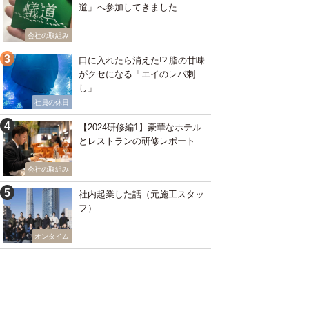
道」へ参加してきました
会社の取組み
口に入れたら消えた!? 脂の甘味
がクセになる「エイのレバ刺
し」
社員の休日
【2024研修編1】豪華なホテル
とレストランの研修レポート
会社の取組み
社内起業した話（元施工スタッ
フ）
オンタイム